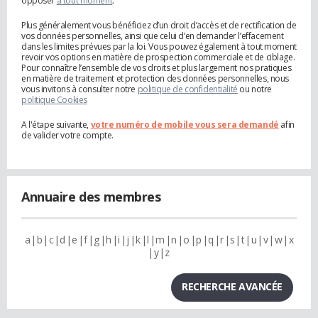
opposer
à tout moment
.
Plus généralement vous bénéficiez d’un droit d’accès et de rectification de
vos données personnelles, ainsi que celui d’en demander l’effacement
dans les limites prévues par la loi. Vous pouvez également à tout moment
revoir vos options en matière de prospection commerciale et de ciblage.
Pour connaître l’ensemble de vos droits et plus largement nos pratiques
en matière de traitement et protection des données personnelles, nous
vous invitons à consulter notre
politique de confidentialité
ou notre
politique Cookies
A l'étape suivante,
votre numéro de mobile vous sera demandé
afin
de valider votre compte.
Annuaire des membres
a
b
c
d
e
f
g
h
i
j
k
l
m
n
o
p
q
r
s
t
u
v
w
x
y
z
RECHERCHE AVANCÉE