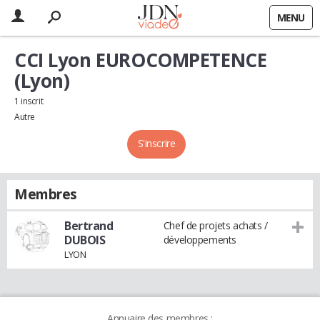
MENU
CCI Lyon EUROCOMPETENCE
(Lyon)
1 inscrit
Autre
S'inscrire
Membres
Bertrand
Chef de projets achats /
DUBOIS
développements
LYON
Annuaire des membres :