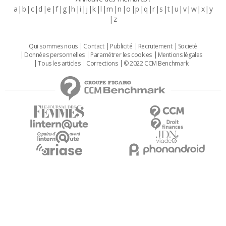
a
b
c
d
e
f
g
h
i
j
k
l
m
n
o
p
q
r
s
t
u
v
w
x
y
z
Qui sommes nous
Contact
Publicité
Recrutement
Societé
Données personnelles
Paramétrer les cookies
Mentions légales
Tous les articles
Corrections
© 2022 CCM Benchmark