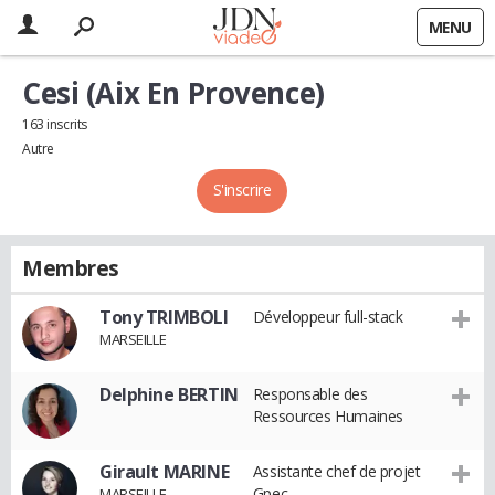
MENU
Cesi (Aix En Provence)
163 inscrits
Autre
S'inscrire
Membres
Tony TRIMBOLI
Développeur full-stack
MARSEILLE
Delphine BERTIN
Responsable des
Ressources Humaines
Girault MARINE
Assistante chef de projet
Gpec
MARSEILLE