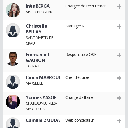
Inès BERGA
Chargée de recrutement
AIX-EN-PROVENCE
Christelle
Manager RH
BELLAY
SAINT MARTIN DE
CRAU
Emmanuel
Responsable QSE
GAURON
LA CRAU
Cinda MABROUL
Chef d'équipe
MARSEILLE
Younes ASSOFI
Charge d’affaire
CHATEAUNEUF-LES-
MARTIGUES
Camille ZMUDA
Web concepteur