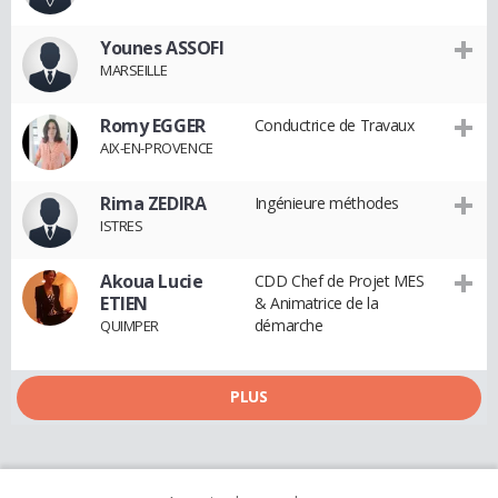
Younes ASSOFI
MARSEILLE
Romy EGGER
Conductrice de Travaux
AIX-EN-PROVENCE
Rima ZEDIRA
Ingénieure méthodes
ISTRES
Akoua Lucie
CDD Chef de Projet MES
ETIEN
& Animatrice de la
démarche
QUIMPER
PLUS