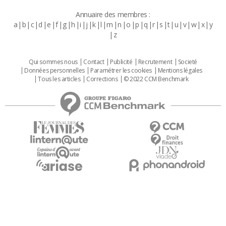
Annuaire des membres :
a
b
c
d
e
f
g
h
i
j
k
l
m
n
o
p
q
r
s
t
u
v
w
x
y
z
Qui sommes nous
Contact
Publicité
Recrutement
Societé
Données personnelles
Paramétrer les cookies
Mentions légales
Tous les articles
Corrections
© 2022 CCM Benchmark