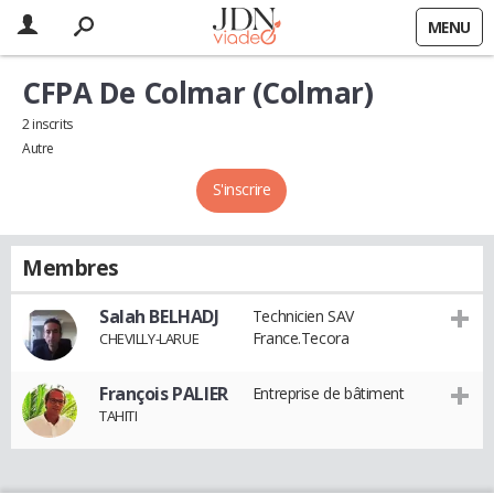
MENU
CFPA De Colmar (Colmar)
2 inscrits
Autre
S'inscrire
Membres
Salah BELHADJ
Technicien SAV
France.Tecora
CHEVILLY-LARUE
François PALIER
Entreprise de bâtiment
TAHITI