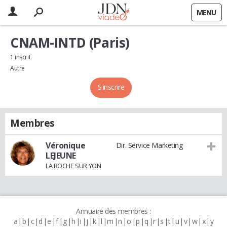
MENU
CNAM-INTD (Paris)
1 inscrit
Autre
S'inscrire
Membres
Véronique
Dir. Service Marketing
LEJEUNE
LA ROCHE SUR YON
Annuaire des membres :
a
b
c
d
e
f
g
h
i
j
k
l
m
n
o
p
q
r
s
t
u
v
w
x
y