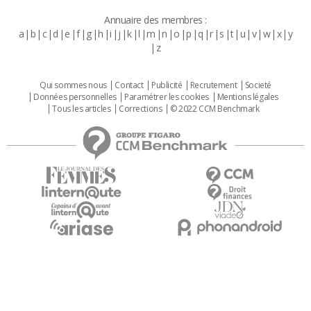
Annuaire des membres :
a
b
c
d
e
f
g
h
i
j
k
l
m
n
o
p
q
r
s
t
u
v
w
x
y
z
Qui sommes nous
Contact
Publicité
Recrutement
Societé
Données personnelles
Paramétrer les cookies
Mentions légales
Tous les articles
Corrections
© 2022 CCM Benchmark