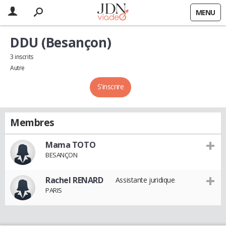
MENU
DDU (Besançon)
3 inscrits
Autre
S'inscrire
Membres
Mama TOTO
BESANÇON
Rachel RENARD
Assistante juridique
PARIS