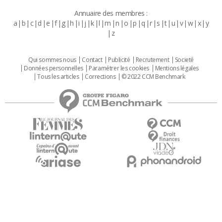
Annuaire des membres :
a
b
c
d
e
f
g
h
i
j
k
l
m
n
o
p
q
r
s
t
u
v
w
x
y
z
Qui sommes nous
Contact
Publicité
Recrutement
Societé
Données personnelles
Paramétrer les cookies
Mentions légales
Tous les articles
Corrections
© 2022 CCM Benchmark