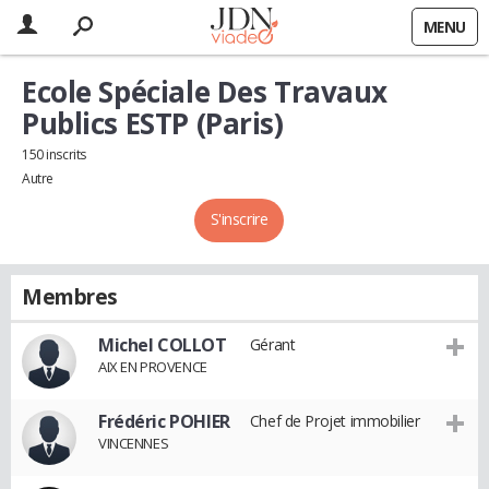
MENU
Ecole Spéciale Des Travaux
Publics ESTP (Paris)
150 inscrits
Autre
S'inscrire
Membres
Michel COLLOT
Gérant
AIX EN PROVENCE
Frédéric POHIER
Chef de Projet immobilier
VINCENNES