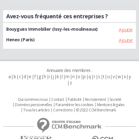
Avez-vous fréquenté ces entreprises ?
Bouygues Immobilier (Issy-les-moulineaux)
Ajouter
Heneo (Paris)
Ajouter
Annuaire des membres :
a
b
c
d
e
f
g
h
i
j
k
l
m
n
o
p
q
r
s
t
u
v
w
x
y
z
Qui sommes nous
Contact
Publicité
Recrutement
Societé
Données personnelles
Paramétrer les cookies
Mentions légales
Tous les articles
Corrections
© 2022 CCM Benchmark