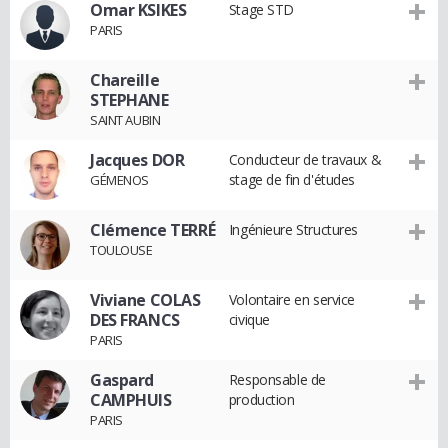
Omar KSIKES
Stage STD
PARIS
Chareille
STEPHANE
SAINT AUBIN
Jacques DOR
Conducteur de travaux &
stage de fin d'études
GÉMENOS
Clémence TERRÉ
Ingénieure Structures
TOULOUSE
Viviane COLAS
Volontaire en service
DES FRANCS
civique
PARIS
Gaspard
Responsable de
CAMPHUIS
production
PARIS