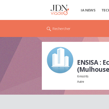
IA NEWS
TEC
Rechercher
ENSISA : E
(Mulhouse
6 inscrits
Autre