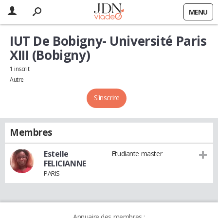
MENU
IUT De Bobigny- Université Paris
XIII (Bobigny)
1 inscrit
Autre
S'inscrire
Membres
Estelle
Etudiante master
FELICIANNE
PARIS
Annuaire des membres :