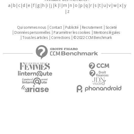
a
b
c
d
e
f
g
h
i
j
k
l
m
n
o
p
q
r
s
t
u
v
w
x
y
z
Qui sommes nous
Contact
Publicité
Recrutement
Societé
Données personnelles
Paramétrer les cookies
Mentions légales
Tous les articles
Corrections
© 2022 CCM Benchmark