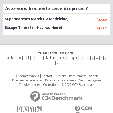
Avez-vous fréquenté ces entreprises ?
Supermarches Match (La Madeleine)
Ajouter
Escape Time (Saint-cyr-sur-loire)
Ajouter
Annuaire des membres :
a
b
c
d
e
f
g
h
i
j
k
l
m
n
o
p
q
r
s
t
u
v
w
x
y
z
Qui sommes nous
Contact
Publicité
Recrutement
Societé
Données personnelles
Paramétrer les cookies
Mentions légales
Tous les articles
Corrections
© 2022 CCM Benchmark