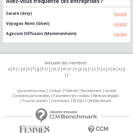
Avez-vous fréquenté ces entreprises ?
Serare (évry)
Ajouter
Voyages Remi (Givet)
Ajouter
Agecom Diffusion (Mommenheim)
Ajouter
Annuaire des membres :
a
b
c
d
e
f
g
h
i
j
k
l
m
n
o
p
q
r
s
t
u
v
w
x
y
z
Qui sommes nous
Contact
Publicité
Recrutement
Societé
Données personnelles
Paramétrer les cookies
Mentions légales
Tous les articles
Corrections
© 2022 CCM Benchmark