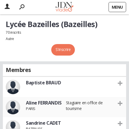
MENU
Lycée Bazeilles (Bazeilles)
70 inscrits
Autre
S'inscrire
Membres
Baptiste BRAUD
Aline FERRANDIS
Stagiaire en office de
tourisme
PARIS
Sandrine CADET
BAZEILLES