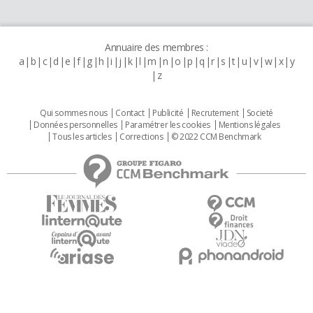
Annuaire des membres :
a
b
c
d
e
f
g
h
i
j
k
l
m
n
o
p
q
r
s
t
u
v
w
x
y
z
Qui sommes nous
Contact
Publicité
Recrutement
Societé
Données personnelles
Paramétrer les cookies
Mentions légales
Tous les articles
Corrections
© 2022 CCM Benchmark