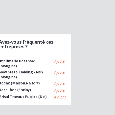
Avez-vous fréquenté ces
entreprises ?
Imprimerie Bosshard
Ajouter
(Mougins)
New Stefal Holding - Nsh
Ajouter
(Mougins)
Kodak (Maisons-alfort)
Ajouter
Razel-bec (Saclay)
Ajouter
Grisal Travaux Publics (Die)
Ajouter