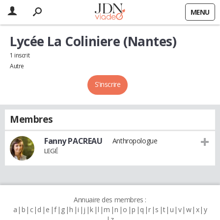
MENU
Lycée La Coliniere (Nantes)
1 inscrit
Autre
S'inscrire
Membres
Fanny PACREAU
Anthropologue
LEGÉ
Annuaire des membres :
a
b
c
d
e
f
g
h
i
j
k
l
m
n
o
p
q
r
s
t
u
v
w
x
y
z