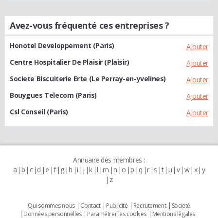
Avez-vous fréquenté ces entreprises ?
Honotel Developpement (Paris)
Ajouter
Centre Hospitalier De Plaisir (Plaisir)
Ajouter
Societe Biscuiterie Erte (Le Perray-en-yvelines)
Ajouter
Bouygues Telecom (Paris)
Ajouter
Csl Conseil (Paris)
Ajouter
Annuaire des membres :
a
b
c
d
e
f
g
h
i
j
k
l
m
n
o
p
q
r
s
t
u
v
w
x
y
z
Qui sommes nous
Contact
Publicité
Recrutement
Societé
Données personnelles
Paramétrer les cookies
Mentions légales