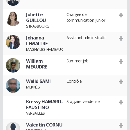
Juliette
Chargée de
GUILLOU
communication junior
STRASBOURG
Johanna
Assistant administratif
LEMAITRE
MAGNY-LES-HAMEAUX
William
Summer job
MEAUDRE
Walid SAMI
Contrôle
MEKNÈS
Kressy HAMARD-
Stagiaire vendeuse
FAUSTINO
VERSAILLES
Valentin CORNU