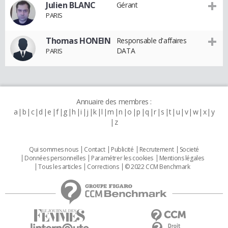
Julien BLANC
Gérant
PARIS
Thomas HONEIN
Responsable d'affaires
DATA
PARIS
Annuaire des membres :
a
b
c
d
e
f
g
h
i
j
k
l
m
n
o
p
q
r
s
t
u
v
w
x
y
z
Qui sommes nous
Contact
Publicité
Recrutement
Societé
Données personnelles
Paramétrer les cookies
Mentions légales
Tous les articles
Corrections
© 2022 CCM Benchmark