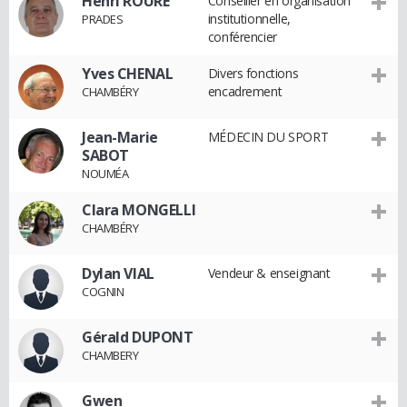
Henri ROURE
Conseiller en organisation
institutionnelle,
PRADES
conférencier
Yves CHENAL
Divers fonctions
encadrement
CHAMBÉRY
Jean-Marie
MÉDECIN DU SPORT
SABOT
NOUMÉA
Clara MONGELLI
CHAMBÉRY
Dylan VIAL
Vendeur & enseignant
COGNIN
Gérald DUPONT
CHAMBERY
Gwen