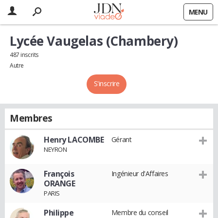
MENU
Lycée Vaugelas (Chambery)
487 inscrits
Autre
S'inscrire
Membres
Henry LACOMBE
Gérant
NEYRON
François
Ingénieur d'Affaires
ORANGE
PARIS
Philippe
Membre du conseil