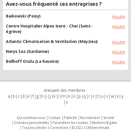
Avez-vous fréquenté ces entreprises ?
Baikowski (Poisy)
Ajouter
Centre Hospitalier Alpes Isere - Chai (Saint-
Ajouter
égrève)
Atlantic Climatisation & Ventilation (Meyzieu)
Ajouter
Nerys Sas (Gardanne)
Ajouter
Bollhoff Otalu (La Ravoire)
Ajouter
Annuaire des membres :
a
b
c
d
e
f
g
h
i
j
k
l
m
n
o
p
q
r
s
t
u
v
w
x
y
z
Qui sommes nous
Contact
Publicité
Recrutement
Societé
Données personnelles
Paramétrer les cookies
Mentions légales
Tous les articles
Corrections
© 2022 CCM Benchmark