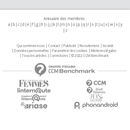
Annuaire des membres :
a
b
c
d
e
f
g
h
i
j
k
l
m
n
o
p
q
r
s
t
u
v
w
x
y
z
Qui sommes nous
Contact
Publicité
Recrutement
Societé
Données personnelles
Paramétrer les cookies
Mentions légales
Tous les articles
Corrections
© 2022 CCM Benchmark