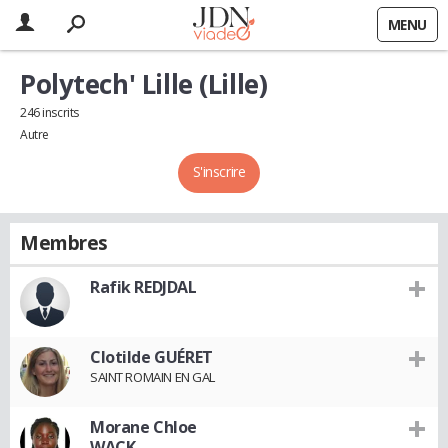
MENU
Polytech' Lille (Lille)
246 inscrits
Autre
S'inscrire
Membres
Rafik REDJDAL
Clotilde GUÉRET
SAINT ROMAIN EN GAL
Morane Chloe
WACK