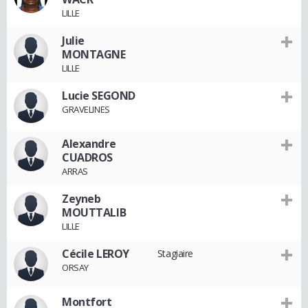
LILLE
Julie
MONTAGNE
LILLE
Lucie SEGOND
GRAVELINES
Alexandre
CUADROS
ARRAS
Zeyneb
MOUTTALIB
LILLE
Cécile LEROY
Stagiaire
ORSAY
Montfort