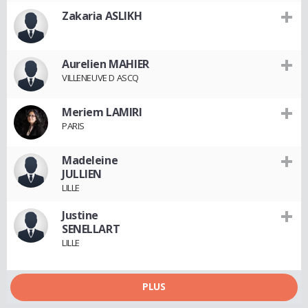
Zakaria ASLIKH
Aurelien MAHIER
VILLENEUVE D ASCQ
Meriem LAMIRI
PARIS
Madeleine
JULLIEN
LILLE
Justine
SENELLART
LILLE
PLUS