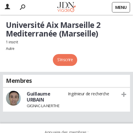
MENU
Université Aix Marseille 2
Mediterranée (Marseille)
1 inscrit
Autre
S'inscrire
Membres
Guillaume
Ingénieur de recherche
URBAIN
GIGNAC-LA-NERTHE
Annuaire des membres :