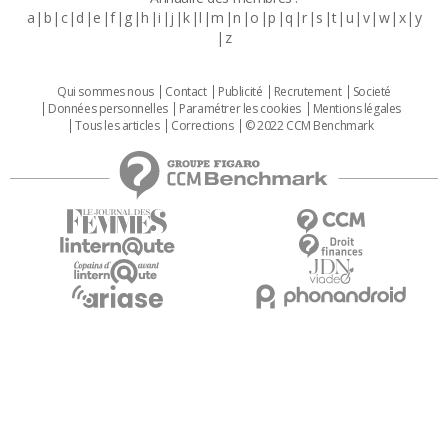
a
b
c
d
e
f
g
h
i
j
k
l
m
n
o
p
q
r
s
t
u
v
w
x
y
z
Qui sommes nous
Contact
Publicité
Recrutement
Societé
Données personnelles
Paramétrer les cookies
Mentions légales
Tous les articles
Corrections
© 2022 CCM Benchmark