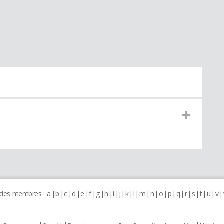
 des membres :
a
b
c
d
e
f
g
h
i
j
k
l
m
n
o
p
q
r
s
t
u
v