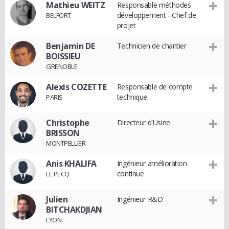
Mathieu WEITZ
Responsable méthodes
développement - Chef de
BELFORT
projet
Benjamin DE
Technicien de chantier
BOISSIEU
GRENOBLE
Alexis COZETTE
Responsable de compte
technique
PARIS
Christophe
Directeur d'Usine
BRISSON
MONTPELLIER
Anis KHALIFA
Ingénieur amélioration
continue
LE PECQ
Julien
Ingénieur R&D
BITCHAKDJIAN
LYON