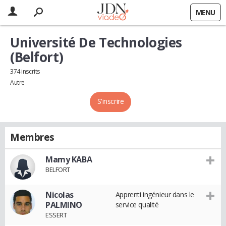
MENU
Université De Technologies
(Belfort)
374 inscrits
Autre
S'inscrire
Membres
Mamy KABA
BELFORT
Nicolas
Apprenti ingénieur dans le
PALMINO
service qualité
ESSERT