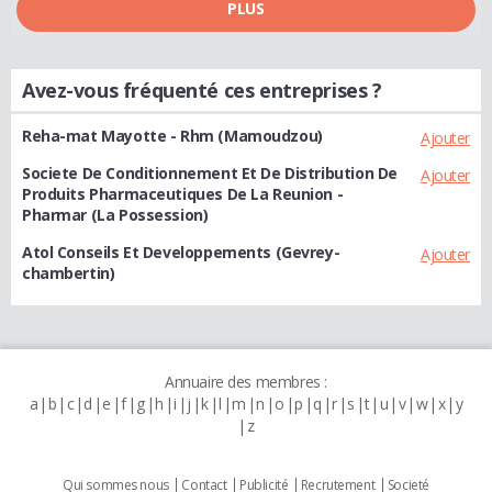
PLUS
Avez-vous fréquenté ces entreprises ?
Reha-mat Mayotte - Rhm (Mamoudzou)
Ajouter
Societe De Conditionnement Et De Distribution De
Ajouter
Produits Pharmaceutiques De La Reunion -
Pharmar (La Possession)
Atol Conseils Et Developpements (Gevrey-
Ajouter
chambertin)
Annuaire des membres :
a
b
c
d
e
f
g
h
i
j
k
l
m
n
o
p
q
r
s
t
u
v
w
x
y
z
Qui sommes nous
Contact
Publicité
Recrutement
Societé