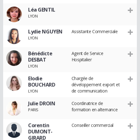
Léa GENTIL
LYON
Lydie NGUYEN
Assistante Commerciale
LYON
Bénédicte
Agent de Service
DESBAT
Hospitalier
LYON
Elodie
Chargée de
BOUCHARD
développement export et
de communication
LYON
Julie DROIN
Coordinatrice de
formation en alternance
PARIS
Corentin
Conseiller commercial
DUMONT-
GIRARD