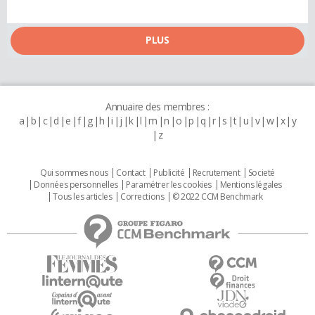
PLUS
Annuaire des membres :
a
b
c
d
e
f
g
h
i
j
k
l
m
n
o
p
q
r
s
t
u
v
w
x
y
z
Qui sommes nous
Contact
Publicité
Recrutement
Societé
Données personnelles
Paramétrer les cookies
Mentions légales
Tous les articles
Corrections
© 2022 CCM Benchmark