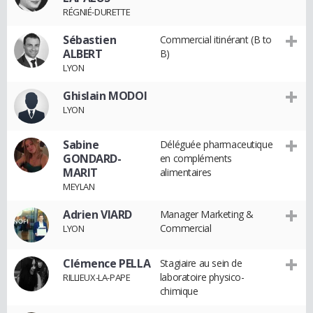
RÉGNIÉ-DURETTE
Sébastien
Commercial itinérant (B to
ALBERT
B)
LYON
Ghislain MODOI
LYON
Sabine
Déléguée pharmaceutique
GONDARD-
en compléments
MARIT
alimentaires
MEYLAN
Adrien VIARD
Manager Marketing &
Commercial
LYON
Clémence PELLA
Stagiaire au sein de
laboratoire physico-
RILLIEUX-LA-PAPE
chimique