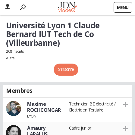
MENU
Université Lyon 1 Claude
Bernard IUT Tech de Co
(Villeurbanne)
208 inscrits
Autre
S'inscrire
Membres
Maxime
Technicien BE électricité /
ROCHCONGAR
Electricien Tertiaire
LYON
Amaury
Cadre junior
LAPALUS