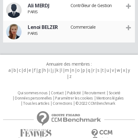
Ali MERDJ
Contrôleur de Gestion
PARIS
Lenoi BELZER
Commerciale
PARIS
Annuaire des membres :
a
b
c
d
e
f
g
h
i
j
k
l
m
n
o
p
q
r
s
t
u
v
w
x
y
z
Qui sommes nous
Contact
Publicité
Recrutement
Societé
Données personnelles
Paramétrer les cookies
Mentions légales
Tous les articles
Corrections
© 2022 CCM Benchmark