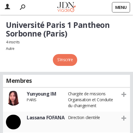
MENU
Université Paris 1 Pantheon
Sorbonne (Paris)
4 inscrits
Autre
S'inscrire
Membres
Yunyoung IM
Chargée de missions
Organisation et Conduite
PARIS
du changement
Lassana FOFANA
Direction clientèle