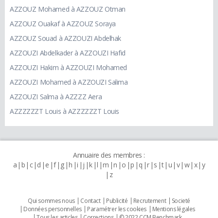
AZZOUZ Mohamed à AZZOUZ Otman
AZZOUZ Ouakaf à AZZOUZ Soraya
AZZOUZ Souad à AZZOUZI Abdelhak
AZZOUZI Abdelkader à AZZOUZI Hafid
AZZOUZI Hakim à AZZOUZI Mohamed
AZZOUZI Mohamed à AZZOUZI Salima
AZZOUZI Salma à AZZZZ Aera
AZZZZZZT Louis à AZZZZZZT Louis
Annuaire des membres :
a
b
c
d
e
f
g
h
i
j
k
l
m
n
o
p
q
r
s
t
u
v
w
x
y
z
Qui sommes nous
Contact
Publicité
Recrutement
Societé
Données personnelles
Paramétrer les cookies
Mentions légales
Tous les articles
Corrections
© 2022 CCM Benchmark