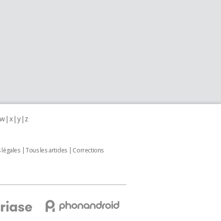
w
x
y
z
 légales
Tous les articles
Corrections