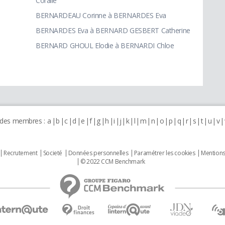
Coralie
BERNARDEAU Corinne à BERNARDES Eva
BERNARDES Eva à BERNARD GESBERT Catherine
BERNARD GHOUL Elodie à BERNARDI Chloe
 des membres :
a
b
c
d
e
f
g
h
i
j
k
l
m
n
o
p
q
r
s
t
u
v
Recrutement
Societé
Données personnelles
Paramétrer les cookies
Mentions
© 2022 CCM Benchmark