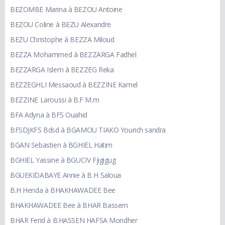
BEZOMBE Marina à BEZOU Antoine
BEZOU Coline à BEZU Alexandre
BEZU Christophe à BEZZA Miloud
BEZZA Mohammed à BEZZARGA Fadhel
BEZZARGA Islem à BEZZEG Reka
BEZZEGHLI Messaoud à BEZZINE Kamel
BEZZINE Laroussi à B.F M.m
BFA Adyna à BFS Ouahid
BFSDJKFS Bdsd à BGAMOU TIAKO Yourich sandra
BGAN Sebastien à BGHIEL Hatim
BGHIEL Yassine à BGUCIV Fjigigug
BGUEKIDABAYE Annie à B H Saloua
B.H Henda à BHAKHAWADEE Bee
BHAKHAWADEE Bee à BHAR Bassem
BHAR Ferid à B.HASSEN HAFSA Mondher