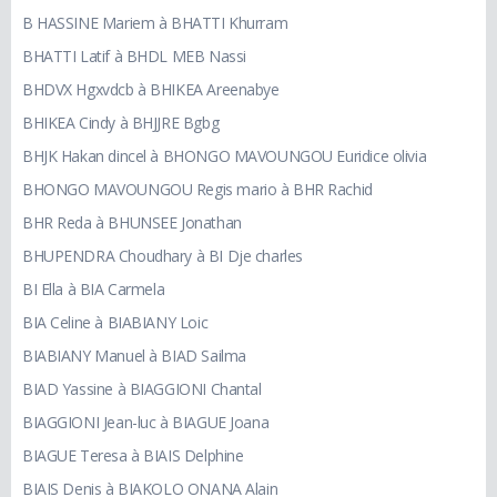
B HASSINE Mariem à BHATTI Khurram
BHATTI Latif à BHDL MEB Nassi
BHDVX Hgxvdcb à BHIKEA Areenabye
BHIKEA Cindy à BHJJRE Bgbg
BHJK Hakan dincel à BHONGO MAVOUNGOU Euridice olivia
BHONGO MAVOUNGOU Regis mario à BHR Rachid
BHR Reda à BHUNSEE Jonathan
BHUPENDRA Choudhary à BI Dje charles
BI Ella à BIA Carmela
BIA Celine à BIABIANY Loic
BIABIANY Manuel à BIAD Sailma
BIAD Yassine à BIAGGIONI Chantal
BIAGGIONI Jean-luc à BIAGUE Joana
BIAGUE Teresa à BIAIS Delphine
BIAIS Denis à BIAKOLO ONANA Alain