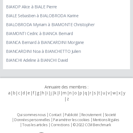
BIAKOP Alice à BIALE Pierre
BIALE Sebastien à BIALOBRODA Karine
BIALOBRODA Myriam à BIAMONTE Christopher
BIAMONTI Cedric à BIANCA Bernard
BIANCA Bernard à BIANCARDINI Morgane
BIANCARDINI Noa à BIANCHETTO Julien
BIANCHI Adeline à BIANCHI David
Annuaire des membres :
a
b
c
d
e
f
g
h
i
j
k
l
m
n
o
p
q
r
s
t
u
v
w
x
y
z
Qui sommes nous
Contact
Publicité
Recrutement
Societé
Données personnelles
Paramétrer les cookies
Mentions légales
Tous les articles
Corrections
© 2022 CCM Benchmark