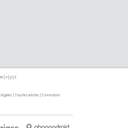
w
x
y
z
 légales
Tous les articles
Corrections