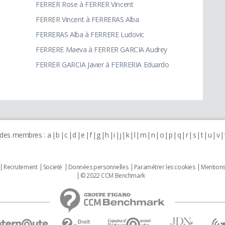
FERRER Rose à FERRER Vincent
FERRER Vincent à FERRERAS Alba
FERRERAS Alba à FERRERE Ludovic
FERRERE Maeva à FERRER GARCIA Audrey
FERRER GARCIA Javier à FERRERIA Eduardo
 des membres :
a
b
c
d
e
f
g
h
i
j
k
l
m
n
o
p
q
r
s
t
u
v
Recrutement
Societé
Données personnelles
Paramétrer les cookies
Mentions
© 2022 CCM Benchmark