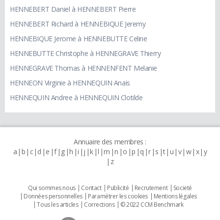
HENNEBERT Daniel à HENNEBERT Pierre
HENNEBERT Richard à HENNEBIQUE Jeremy
HENNEBIQUE Jerome à HENNEBUTTE Celine
HENNEBUTTE Christophe à HENNEGRAVE Thierry
HENNEGRAVE Thomas à HENNENFENT Melanie
HENNEON Virginie à HENNEQUIN Anais
HENNEQUIN Andree à HENNEQUIN Clotilde
Annuaire des membres :
a
b
c
d
e
f
g
h
i
j
k
l
m
n
o
p
q
r
s
t
u
v
w
x
y
z
Qui sommes nous
Contact
Publicité
Recrutement
Societé
Données personnelles
Paramétrer les cookies
Mentions légales
Tous les articles
Corrections
© 2022 CCM Benchmark