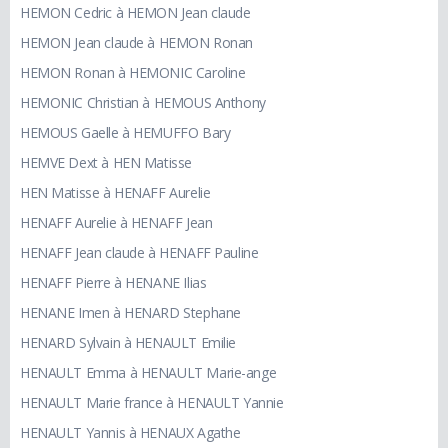
HEMON Cedric à HEMON Jean claude
HEMON Jean claude à HEMON Ronan
HEMON Ronan à HEMONIC Caroline
HEMONIC Christian à HEMOUS Anthony
HEMOUS Gaelle à HEMUFFO Bary
HEMVE Dext à HEN Matisse
HEN Matisse à HENAFF Aurelie
HENAFF Aurelie à HENAFF Jean
HENAFF Jean claude à HENAFF Pauline
HENAFF Pierre à HENANE Ilias
HENANE Imen à HENARD Stephane
HENARD Sylvain à HENAULT Emilie
HENAULT Emma à HENAULT Marie-ange
HENAULT Marie france à HENAULT Yannie
HENAULT Yannis à HENAUX Agathe