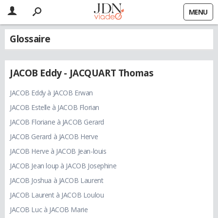
MENU
Glossaire
JACOB Eddy - JACQUART Thomas
JACOB Eddy à JACOB Erwan
JACOB Estelle à JACOB Florian
JACOB Floriane à JACOB Gerard
JACOB Gerard à JACOB Herve
JACOB Herve à JACOB Jean-louis
JACOB Jean loup à JACOB Josephine
JACOB Joshua à JACOB Laurent
JACOB Laurent à JACOB Loulou
JACOB Luc à JACOB Marie