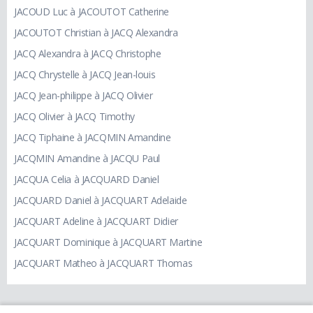
JACOUD Luc à JACOUTOT Catherine
JACOUTOT Christian à JACQ Alexandra
JACQ Alexandra à JACQ Christophe
JACQ Chrystelle à JACQ Jean-louis
JACQ Jean-philippe à JACQ Olivier
JACQ Olivier à JACQ Timothy
JACQ Tiphaine à JACQMIN Amandine
JACQMIN Amandine à JACQU Paul
JACQUA Celia à JACQUARD Daniel
JACQUARD Daniel à JACQUART Adelaide
JACQUART Adeline à JACQUART Didier
JACQUART Dominique à JACQUART Martine
JACQUART Matheo à JACQUART Thomas