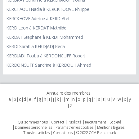
KERCHAOUI Nadia à KERCKHOOVE Philippe
KERCKHOVE Adeline à KERD Atef
KERD Leon à KERDAT Mathilde
KERDAT Stephane à KERDI Mohammed
KERDI Sarah à KERDJADJ Reda
KERDJADJ Touba à KERDONCUFF Robert
KERDONCUFF Sandrine à KERDOUH Ahmed
Annuaire des membres :
a
b
c
d
e
f
g
h
i
j
k
l
m
n
o
p
q
r
s
t
u
v
w
x
y
z
Qui sommes nous
Contact
Publicité
Recrutement
Societé
Données personnelles
Paramétrer les cookies
Mentions légales
Tous les articles
Corrections
© 2022 CCM Benchmark