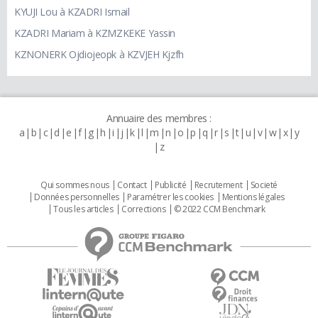
KYUJI Lou à KZADRI Ismail
KZADRI Mariam à KZMZKEKE Yassin
KZNONERK Ojdiojeopk à KZVJEH Kjzfh
Annuaire des membres :
a
b
c
d
e
f
g
h
i
j
k
l
m
n
o
p
q
r
s
t
u
v
w
x
y
z
Qui sommes nous
Contact
Publicité
Recrutement
Societé
Données personnelles
Paramétrer les cookies
Mentions légales
Tous les articles
Corrections
© 2022 CCM Benchmark