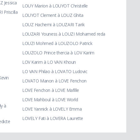
 Jessica
LOUY Marion à LOUYOT Christelle
Priscilla
LOUYOT Clement à LOUZ Ghita
LOUZ Hachemi à LOUZARI Tarik
LOUZARI Youness à LOUZI Mohamed reda
LOUZI Mohmed à LOUZOLO Patrick
LOUZOLO Prince thercia à LOV Karim
LOV Karim à LO VAN Khoun
LO VAN Philao à LOVATO Ludovic
evin
LOVATO Manon à LOVE Fenchon
LOVE Fenchon à LOVE Mafille
LOVE Mahboul à LOVE World
y à
LOVE Yannick à LOVELY Emma
LOVELY Fati à LOVERA Laurette
dicte