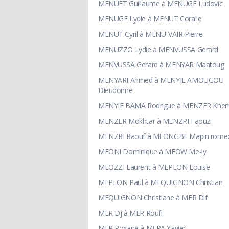
MENUET Guillaume à MENUGE Ludovic
MENUGE Lydie à MENUT Coralie
MENUT Cyril à MENU-VAIR Pierre
MENUZZO Lydie à MENVUSSA Gerard
MENVUSSA Gerard à MENYAR Maatoug
MENYARI Ahmed à MENYIE AMOUGOU
Dieudonne
MENYIE BAMA Rodrigue à MENZER Khemi
MENZER Mokhtar à MENZRI Faouzi
MENZRI Raouf à MEONGBE Mapin rome
MEONI Dominique à MEOW Me-ly
MEOZZI Laurent à MEPLON Louise
MEPLON Paul à MEQUIGNON Christian
MEQUIGNON Christiane à MER Dif
MER Dj à MER Roufi
MER Roxane à MERA Xavier