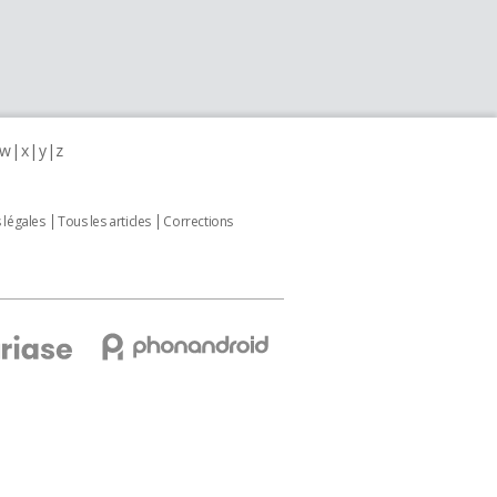
w
x
y
z
 légales
Tous les articles
Corrections