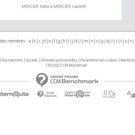
MERCIER Katia à MERCIER Laurent
 des membres :
a
b
c
d
e
f
g
h
i
j
k
l
m
n
o
p
q
r
s
t
u
v
Recrutement
Societé
Données personnelles
Paramétrer les cookies
Mentions
© 2022 CCM Benchmark