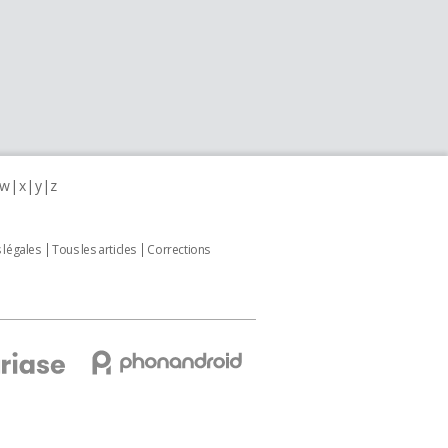
w
x
y
z
 légales
Tous les articles
Corrections