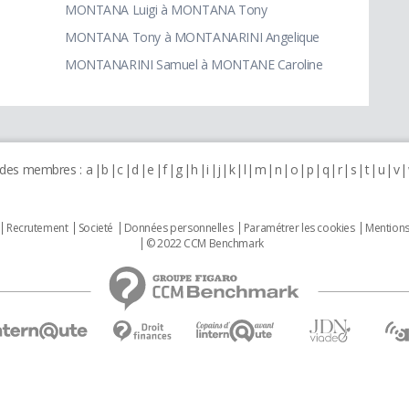
MONTANA Luigi à MONTANA Tony
MONTANA Tony à MONTANARINI Angelique
MONTANARINI Samuel à MONTANE Caroline
 des membres :
a
b
c
d
e
f
g
h
i
j
k
l
m
n
o
p
q
r
s
t
u
v
Recrutement
Societé
Données personnelles
Paramétrer les cookies
Mentions
© 2022 CCM Benchmark