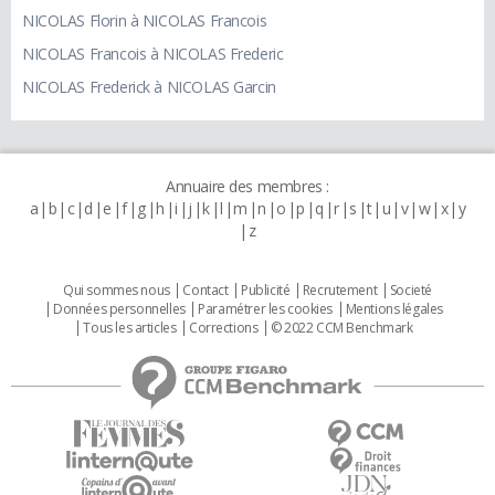
NICOLAS Florin à NICOLAS Francois
NICOLAS Francois à NICOLAS Frederic
NICOLAS Frederick à NICOLAS Garcin
Annuaire des membres :
a
b
c
d
e
f
g
h
i
j
k
l
m
n
o
p
q
r
s
t
u
v
w
x
y
z
Qui sommes nous
Contact
Publicité
Recrutement
Societé
Données personnelles
Paramétrer les cookies
Mentions légales
Tous les articles
Corrections
© 2022 CCM Benchmark