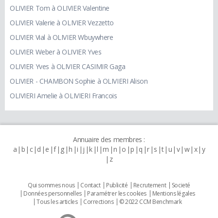
OLIVIER Tom à OLIVIER Valentine
OLIVIER Valerie à OLIVIER Vezzetto
OLIVIER Vial à OLIVIER Wbuywhere
OLIVIER Weber à OLIVIER Yves
OLIVIER Yves à OLIVIER CASIMIR Gaga
OLIVIER - CHAMBON Sophie à OLIVIERI Alison
OLIVIERI Amelie à OLIVIERI Francois
Annuaire des membres :
a
b
c
d
e
f
g
h
i
j
k
l
m
n
o
p
q
r
s
t
u
v
w
x
y
z
Qui sommes nous
Contact
Publicité
Recrutement
Societé
Données personnelles
Paramétrer les cookies
Mentions légales
Tous les articles
Corrections
© 2022 CCM Benchmark