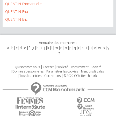
QUENTIN Emmanuelle
QUENTIN Ena
QUENTIN Eric
Annuaire des membres :
a
b
c
d
e
f
g
h
i
j
k
l
m
n
o
p
q
r
s
t
u
v
w
x
y
z
Qui sommes nous
Contact
Publicité
Recrutement
Societé
Données personnelles
Paramétrer les cookies
Mentions légales
Tous les articles
Corrections
© 2022 CCM Benchmark