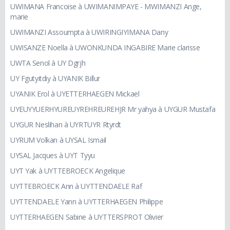
UWIMANA Francoise à UWIMANIMPAYE - MWIMANZI Ange,
marie
UWIMANZI Assoumpta à UWIRINGIYIMANA Dany
UWISANZE Noella à UWONKUNDA INGABIRE Marie clarisse
UWTA Senol à UY Dgrjh
UY Fgutyitdiy à UYANIK Billur
UYANIK Erol à UYETTERHAEGEN Mickael
UYEUYYUERHYUREUYREHREUREHJR Mr yahya à UYGUR Mustafa
UYGUR Neslihan à UYRTUYR Rtyrdt
UYRUM Volkan à UYSAL Ismail
UYSAL Jacques à UYT Tyyu
UYT Yak à UYTTEBROECK Angelique
UYTTEBROECK Ann à UYTTENDAELE Raf
UYTTENDAELE Yann à UYTTERHAEGEN Philippe
UYTTERHAEGEN Sabine à UYTTERSPROT Olivier