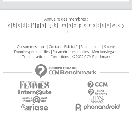
Annuaire des membres :
a
b
c
d
e
f
g
h
i
j
k
l
m
n
o
p
q
r
s
t
u
v
w
x
y
z
Qui sommes nous
Contact
Publicité
Recrutement
Societé
Données personnelles
Paramétrer les cookies
Mentions légales
Tous les articles
Corrections
© 2022 CCM Benchmark