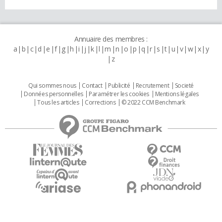
Annuaire des membres :
a
b
c
d
e
f
g
h
i
j
k
l
m
n
o
p
q
r
s
t
u
v
w
x
y
z
Qui sommes nous
Contact
Publicité
Recrutement
Societé
Données personnelles
Paramétrer les cookies
Mentions légales
Tous les articles
Corrections
© 2022 CCM Benchmark