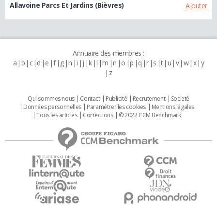
Allavoine Parcs Et Jardins (Bièvres)
Ajouter
Annuaire des membres :
a
b
c
d
e
f
g
h
i
j
k
l
m
n
o
p
q
r
s
t
u
v
w
x
y
z
Qui sommes nous
Contact
Publicité
Recrutement
Societé
Données personnelles
Paramétrer les cookies
Mentions légales
Tous les articles
Corrections
© 2022 CCM Benchmark