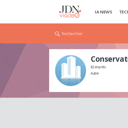
IA NEWS
TEC
Rechercher
Conservato
82 inscrits
Autre