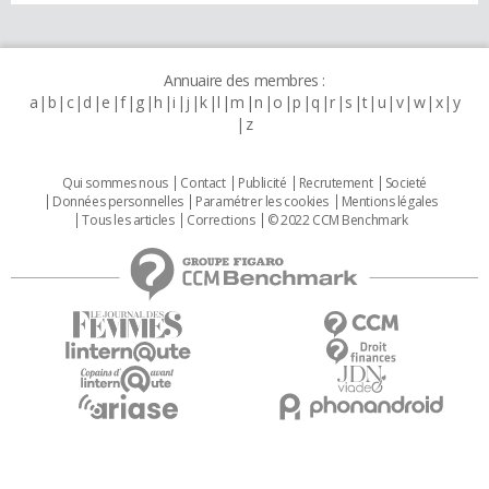
Annuaire des membres :
a
b
c
d
e
f
g
h
i
j
k
l
m
n
o
p
q
r
s
t
u
v
w
x
y
z
Qui sommes nous
Contact
Publicité
Recrutement
Societé
Données personnelles
Paramétrer les cookies
Mentions légales
Tous les articles
Corrections
© 2022 CCM Benchmark