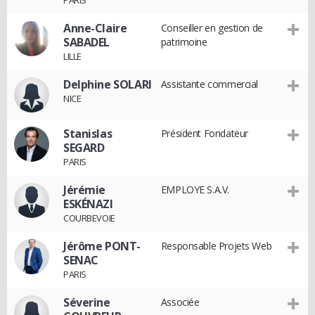
PARIS
Anne-Claire
Conseiller en gestion de
SABADEL
patrimoine
LILLE
Delphine SOLARI
Assistante commercial
NICE
Stanislas
Président Fondateur
SEGARD
PARIS
Jérémie
EMPLOYE S.A.V.
ESKÉNAZI
COURBEVOIE
Jérôme PONT-
Responsable Projets Web
SENAC
PARIS
Séverine
Associée