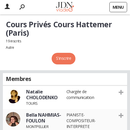
MENU
Cours Privés Cours Hattemer
(Paris)
19 inscrits
Autre
S'inscrire
Membres
Natalie
Chargée de
CHOLODENKO
communication
TOURS
Bella NAHMIAS-
PIANISTE-
FOULON
COMPOSITEUR-
INTERPRETE
MONTPELLIER