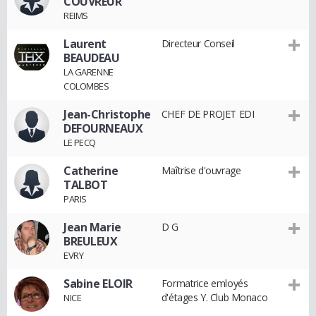
COUVREUR
REIMS
Laurent
Directeur Conseil
BEAUDEAU
LA GARENNE
COLOMBES
Jean-Christophe
CHEF DE PROJET EDI
DEFOURNEAUX
LE PECQ
Catherine
Maîtrise d'ouvrage
TALBOT
PARIS
Jean Marie
D G
BREULEUX
EVRY
Sabine ELOIR
Formatrice emloyés
d'étages Y. Club Monaco
NICE