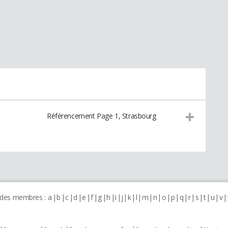
Référencement Page 1, Strasbourg
 des membres :
a
b
c
d
e
f
g
h
i
j
k
l
m
n
o
p
q
r
s
t
u
v