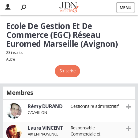
MENU
Ecole De Gestion Et De
Commerce (EGC) Réseau
Euromed Marseille (Avignon)
23 inscrits
Autre
S'inscrire
Membres
Rémy DURAND
Gestionnaire administratif
CAVAILLON
Laura VINCENT
Responsable
Commerciale et
AIX EN PROVENCE