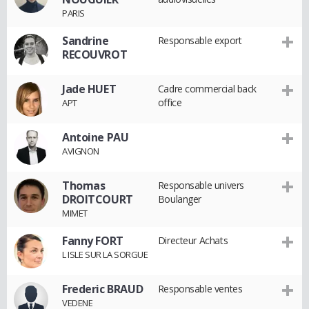
PARIS
Sandrine
Responsable export
RECOUVROT
Jade HUET
Cadre commercial back
office
APT
Antoine PAU
AVIGNON
Thomas
Responsable univers
DROITCOURT
Boulanger
MIMET
Fanny FORT
Directeur Achats
L ISLE SUR LA SORGUE
Frederic BRAUD
Responsable ventes
VEDENE