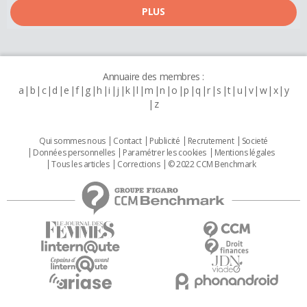
PLUS
Annuaire des membres :
a
b
c
d
e
f
g
h
i
j
k
l
m
n
o
p
q
r
s
t
u
v
w
x
y
z
Qui sommes nous
Contact
Publicité
Recrutement
Societé
Données personnelles
Paramétrer les cookies
Mentions légales
Tous les articles
Corrections
© 2022 CCM Benchmark