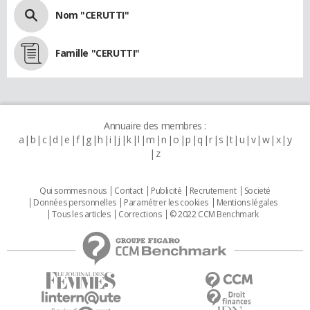
Nom "CERUTTI"
Famille "CERUTTI"
Annuaire des membres :
a
b
c
d
e
f
g
h
i
j
k
l
m
n
o
p
q
r
s
t
u
v
w
x
y
z
Qui sommes nous
Contact
Publicité
Recrutement
Societé
Données personnelles
Paramétrer les cookies
Mentions légales
Tous les articles
Corrections
© 2022 CCM Benchmark