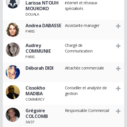
Larissa NTOUH
internet et réseaux
MOUKOKO
spécialisés
DOUALA
Andrea DABASSE
Assistante manager
PARIS
Audrey
Chargé de
COMMUNIE
Communication
PARIS
Déborah DIDI
Attachée commerciale
Cissokho
Conseiller et analyste de
MADIBA
gestion
COMMERCY
Grégoire
Responsable Commercial
COLCOMB
36/37