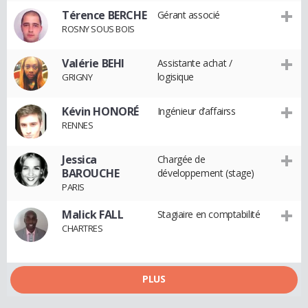
Térence BERCHE
Gérant associé
ROSNY SOUS BOIS
Valérie BEHI
Assistante achat /
logisique
GRIGNY
Kévin HONORÉ
Ingénieur d’affairss
RENNES
Jessica
Chargée de
BAROUCHE
développement (stage)
PARIS
Malick FALL
Stagiaire en comptabilité
CHARTRES
PLUS