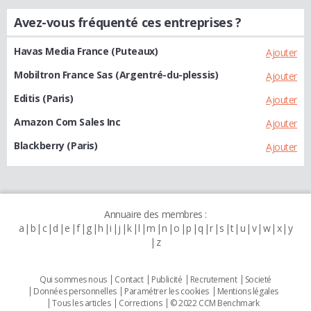
Avez-vous fréquenté ces entreprises ?
Havas Media France (Puteaux)
Ajouter
Mobiltron France Sas (Argentré-du-plessis)
Ajouter
Editis (Paris)
Ajouter
Amazon Com Sales Inc
Ajouter
Blackberry (Paris)
Ajouter
Annuaire des membres :
a
b
c
d
e
f
g
h
i
j
k
l
m
n
o
p
q
r
s
t
u
v
w
x
y
z
Qui sommes nous
Contact
Publicité
Recrutement
Societé
Données personnelles
Paramétrer les cookies
Mentions légales
Tous les articles
Corrections
© 2022 CCM Benchmark