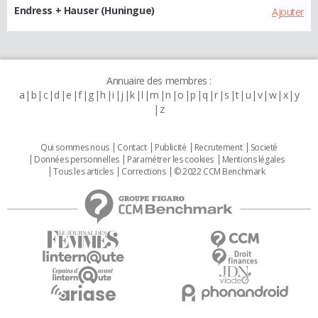
Endress + Hauser (Huningue)
Ajouter
Annuaire des membres :
a
b
c
d
e
f
g
h
i
j
k
l
m
n
o
p
q
r
s
t
u
v
w
x
y
z
Qui sommes nous
Contact
Publicité
Recrutement
Societé
Données personnelles
Paramétrer les cookies
Mentions légales
Tous les articles
Corrections
© 2022 CCM Benchmark