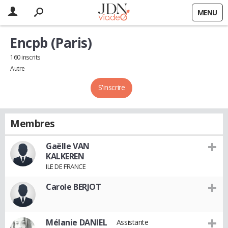
MENU
Encpb (Paris)
160 inscrits
Autre
S'inscrire
Membres
Gaëlle VAN
KALKEREN
ILE DE FRANCE
Carole BERJOT
Mélanie DANIEL
Assistante