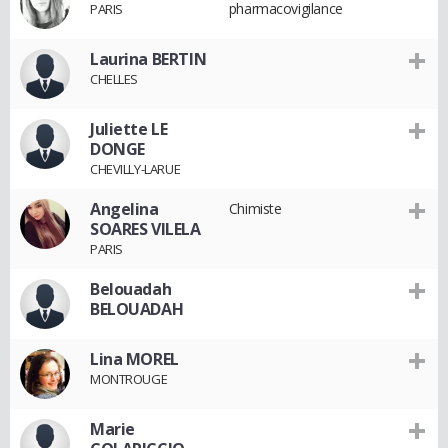
pharmacovigilance
PARIS
Laurina BERTIN
CHELLES
Juliette LE
DONGE
CHEVILLY-LARUE
Angelina
Chimiste
SOARES VILELA
PARIS
Belouadah
BELOUADAH
Lina MOREL
MONTROUGE
Marie