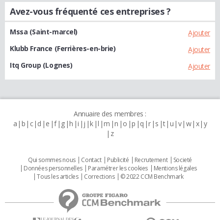
Avez-vous fréquenté ces entreprises ?
Mssa (Saint-marcel)
Ajouter
Klubb France (Ferrières-en-brie)
Ajouter
Itq Group (Lognes)
Ajouter
Annuaire des membres :
a
b
c
d
e
f
g
h
i
j
k
l
m
n
o
p
q
r
s
t
u
v
w
x
y
z
Qui sommes nous
Contact
Publicité
Recrutement
Societé
Données personnelles
Paramétrer les cookies
Mentions légales
Tous les articles
Corrections
© 2022 CCM Benchmark