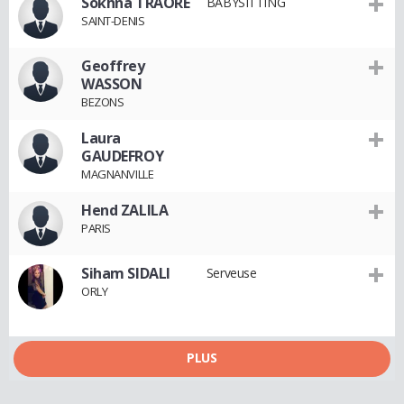
Sokhna TRAORÉ
BABYSITTING
SAINT-DENIS
Geoffrey
WASSON
BEZONS
Laura
GAUDEFROY
MAGNANVILLE
Hend ZALILA
PARIS
Siham SIDALI
Serveuse
ORLY
PLUS