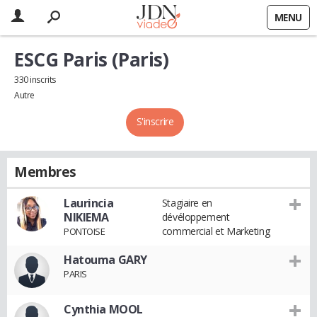
MENU
ESCG Paris (Paris)
330 inscrits
Autre
S'inscrire
Membres
Laurincia
Stagiaire en
NIKIEMA
dévéloppement
commercial et Marketing
PONTOISE
Hatouma GARY
PARIS
Cynthia MOOL