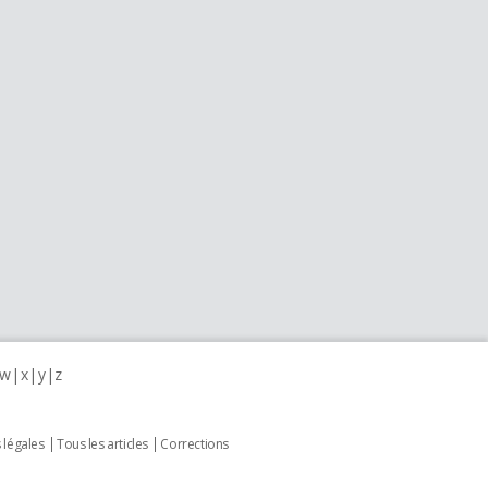
w
x
y
z
 légales
Tous les articles
Corrections