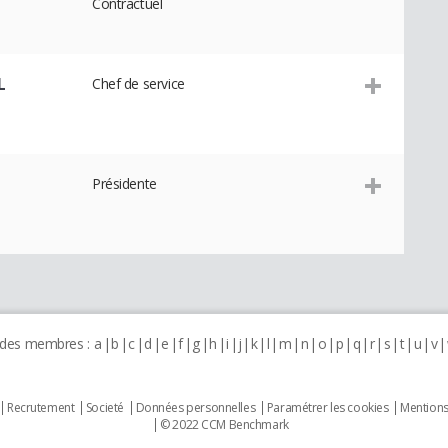
Contractuel
L
Chef de service
Présidente
 des membres :
a
b
c
d
e
f
g
h
i
j
k
l
m
n
o
p
q
r
s
t
u
v
Recrutement
Societé
Données personnelles
Paramétrer les cookies
Mentions
© 2022 CCM Benchmark